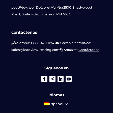
LoadView por Dotcom-Monitor
2500 Shadywood
Road, Suite #820
Excelsior, MN 55331
contáctenos
Teléfono:
1-888-479-0741
Correo electrónico:
sales@loadview-testing.com
Soporte:
Contáctanos
Síguenos en
Idiomas
Español