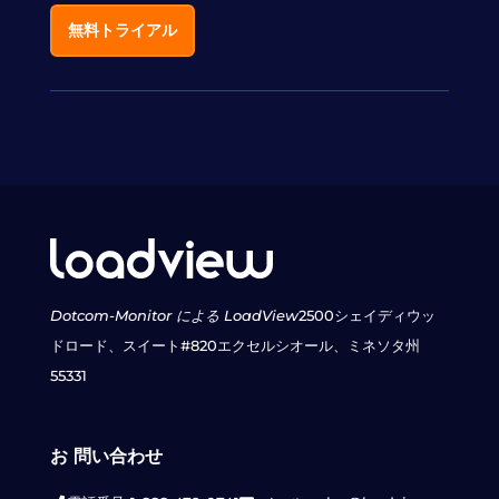
無料トライアル
Dotcom-Monitor による LoadView
2500シェイディウッ
ドロード、スイート#820
エクセルシオール、ミネソタ州
55331
お 問い合わせ