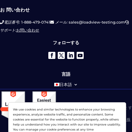
お 問い合わせ
電話番号:
1-888-479-0741
メール:
sales@loadview-testing.com
サポート:
お問い合わせ
フォローする
言語
日本語
© 2026 ドットコムモニター株式会社 す
We use cookies and similar technologies to enhance your browsing
べての権利が予約されています。
experience, analyze website traffic, and personalize content. Some
LoadViewは、
ドットコムモニター株
cookies are essential for the website to function properly, while others
help us understand how you interact with our site to improve usability.
式会社
You can manage your cookie preferences at any time