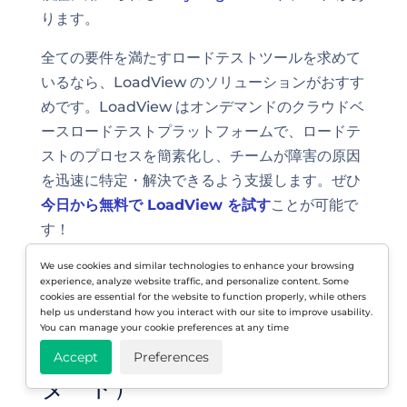
ります。
全ての要件を満たすロードテストツールを求めて
いるなら、LoadView のソリューションがおすす
めです。LoadView はオンデマンドのクラウドベ
ースロードテストプラットフォームで、ロードテ
ストのプロセスを簡素化し、チームが障害の原因
を迅速に特定・解決できるよう支援します。ぜひ
今日から無料で LoadView を試す
ことが可能で
す！
We use cookies and similar technologies to enhance your browsing
experience, analyze website traffic, and personalize content. Some
cookies are essential for the website to function properly, while others
2026年におけるチームのロー
help us understand how you interact with our site to improve usability.
You can manage your cookie preferences at any time
ドテスト実施法（クイックス
Accept
Preferences
タート）