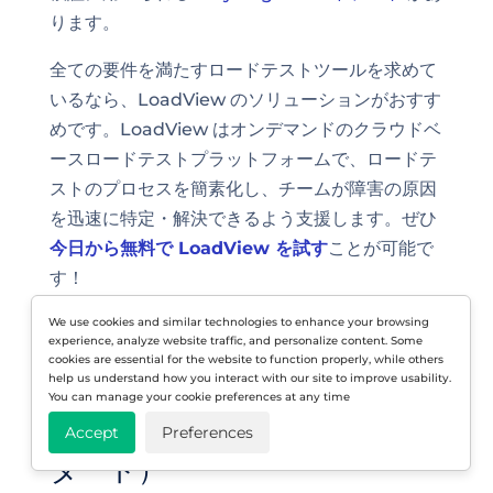
ります。
全ての要件を満たすロードテストツールを求めて
いるなら、LoadView のソリューションがおすす
めです。LoadView はオンデマンドのクラウドベ
ースロードテストプラットフォームで、ロードテ
ストのプロセスを簡素化し、チームが障害の原因
を迅速に特定・解決できるよう支援します。ぜひ
今日から無料で LoadView を試す
ことが可能で
す！
We use cookies and similar technologies to enhance your browsing
experience, analyze website traffic, and personalize content. Some
cookies are essential for the website to function properly, while others
2026年におけるチームのロー
help us understand how you interact with our site to improve usability.
You can manage your cookie preferences at any time
ドテスト実施法（クイックス
Accept
Preferences
タート）