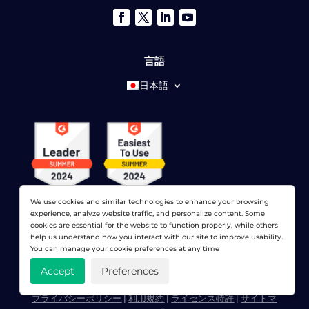
言語
日本語
We use cookies and similar technologies to enhance your browsing
experience, analyze website traffic, and personalize content. Some
cookies are essential for the website to function properly, while others
help us understand how you interact with our site to improve usability.
You can manage your cookie preferences at any time
© 2026 ドットコムモニター株式会社 すべての権利が予約さ
Accept
Preferences
れています。 LoadViewは、
ドットコムモニター株式会社
プライバシーポリシー
|
利用規約
|
ライセンス特許
|
サイトマ