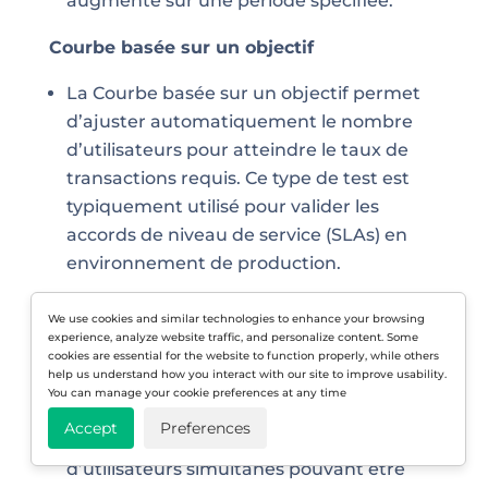
augmente sur une période spécifiée.
Courbe basée sur un objectif
La Courbe basée sur un objectif permet
d’ajuster automatiquement le nombre
d’utilisateurs pour atteindre le taux de
transactions requis. Ce type de test est
typiquement utilisé pour valider les
accords de niveau de service (SLAs) en
environnement de production.
Courbe ajustable dynamique
We use cookies and similar technologies to enhance your browsing
experience, analyze website traffic, and personalize content. Some
La Courbe ajustable dynamique permet
cookies are essential for the website to function properly, while others
help us understand how you interact with our site to improve usability.
de changer la charge utilisateur en
You can manage your cookie preferences at any time
temps réel pendant un test. Vous
Accept
Preferences
commencez avec un nombre pré-défini
d’utilisateurs simultanés pouvant être