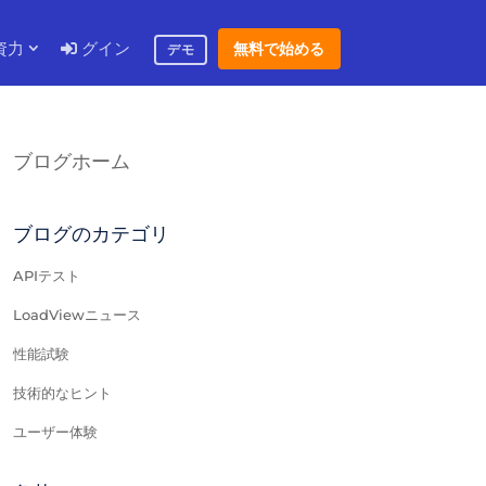
資力
グイン
無料で始める
デモ
ブログホーム
ブログのカテゴリ
APIテスト
LoadViewニュース
性能試験
技術的なヒント
ユーザー体験