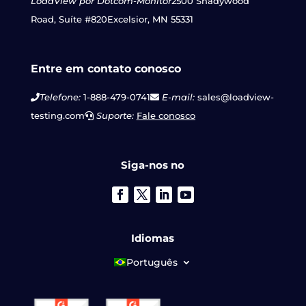
LoadView por Dotcom-Monitor
2500 Shadywood
Road, Suíte #820
Excelsior, MN 55331
Entre em contato conosco
Telefone:
1-888-479-0741
E-mail:
sales@loadview-
testing.com
Suporte:
Fale conosco
Siga-nos no
Idiomas
Português