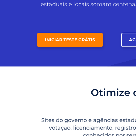
estaduais e locais somam centena
INICIAR TESTE GRÁTIS
AG
Otimize 
Sites do governo e agências estadu
votação, licenciamento, registr
conhecidos por sere