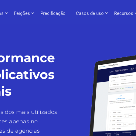
os
Feições
Precificação
Casos de uso
Recursos
formance
licativos
is
s dos mais utilizados
ites apenas no
tes de agências