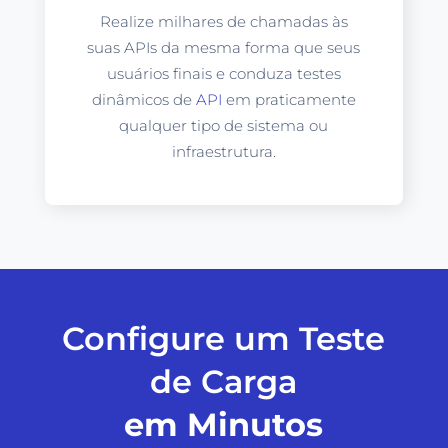
Realize milhares de chamadas às
suas APIs da mesma forma que seus
usuários finais e conduza testes
dinâmicos de
API
em praticamente
qualquer tipo de sistema ou
infraestrutura.
Configure um Teste
de Carga
em Minutos