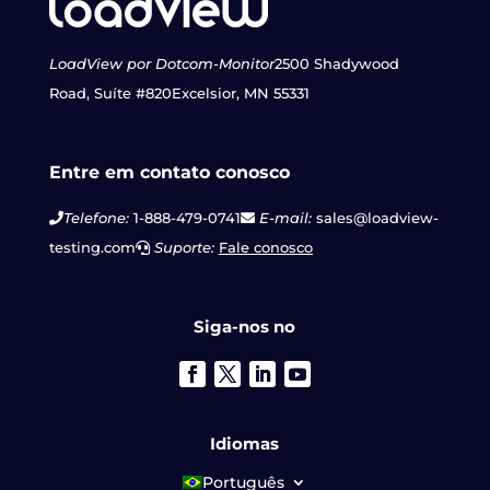
LoadView por Dotcom-Monitor
2500 Shadywood
Road, Suíte #820
Excelsior, MN 55331
Entre em contato conosco
Telefone:
1-888-479-0741
E-mail:
sales@loadview-
testing.com
Suporte:
Fale conosco
Siga-nos no
Idiomas
Português