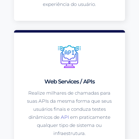
experiência do usuário.
Web Services / APIs
Realize milhares de chamadas para
suas APIs da mesma forma que seus
usuários finais e conduza testes
dinâmicos de
API
em praticamente
qualquer tipo de sistema ou
infraestrutura.