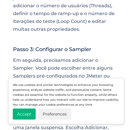
adicionar o número de usuários (Threads),
definir o tempo de ramp-up e o número de
iterações do teste (Loop Count) e editar
muitas outras propriedades.
Passo 3: Configurar o Sampler
Em seguida, precisamos adicionar o
Sampler. Você pode escolher entre alguns
Samplers pré-configurados no JMeter ou
selecionar um dos seus próprios. Para este
We use cookies and similar technologies to enhance your browsing
experience, analyze website traffic, and personalize content. Some
exemplo, usaremos uma opção pré-
cookies are essential for the website to function properly, while others
configurada.
help us understand how you interact with our site to improve usability.
You can manage your cookie preferences at any time
Para iniciar esse processo, clique com o
Accept
Preferences
botão direito no Thread Group, o que abrirá
uma janela suspensa. Escolha Adicionar,