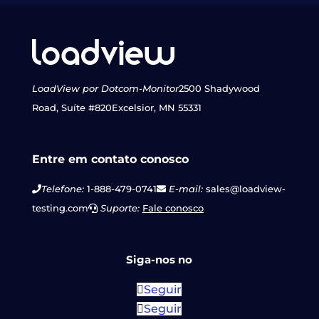
LoadView por Dotcom-Monitor
2500 Shadywood
Road, Suíte #820
Excelsior, MN 55331
Entre em contato conosco
Telefone:
1-888-479-0741
E-mail:
sales@loadview-
testing.com
Suporte:
Fale conosco
Siga-nos no
Seguir
Seguir