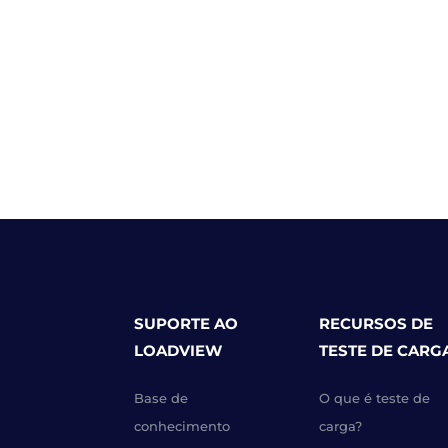
SUPORTE AO
RECURSOS DE
LOADVIEW
TESTE DE CARG
Base de
O que é teste de
conhecimento
carga?