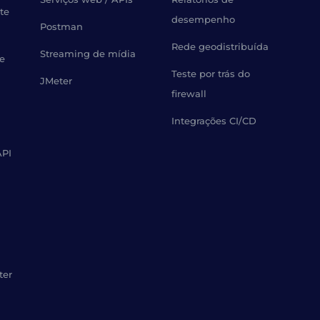
te
desempenho
Postman
Rede geodistribuída
Streaming de mídia
de
Teste por trás do
JMeter
firewall
Integrações CI/CD
API
ter