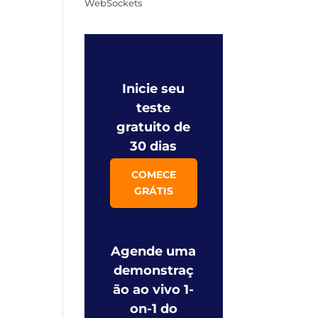
WebSockets
Inicie seu
teste
gratuito de
30 dias
COMECE
GRÁTIS
Agende uma
demonstraç
ão ao vivo 1-
on-1 do