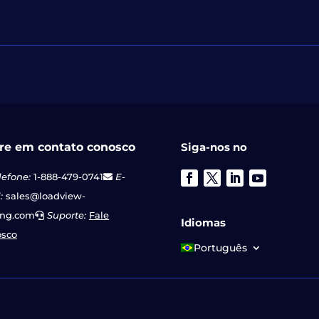
re em contato conosco
Siga-nos no
lefone:
1-888-479-0741
E-
:
sales@loadview-
ing.com
Suporte:
Fale
Idiomas
osco
Português