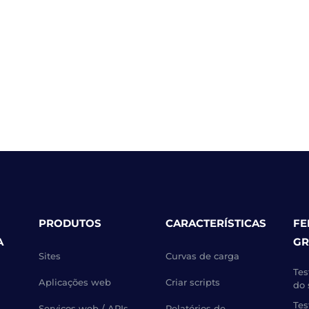
PRODUTOS
CARACTERÍSTICAS
FE
A
GR
Sites
Curvas de carga
Tes
Aplicações web
Criar scripts
do 
Tes
Serviços web / APIs
Relatórios de