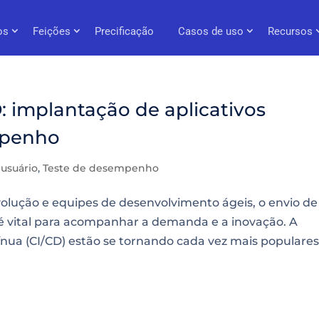
os
Feições
Precificação
Casos de uso
Recursos
: implantação de aplicativos
mpenho
 usuário
,
Teste de desempenho
olução e equipes de desenvolvimento ágeis, o envio de
 é vital para acompanhar a demanda e a inovação. A
nua (CI/CD) estão se tornando cada vez mais populares.