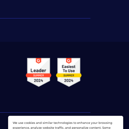
We use cookies and similar technologies to enhance your browsing
experience, analyze website traffic, and personalize content. Some