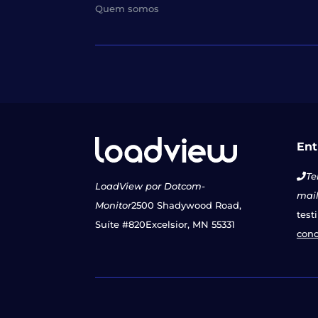
Quem somos
Ent
Te
LoadView por Dotcom-
mail
Monitor
2500 Shadywood Road,
test
Suíte #820
Excelsior, MN 55331
con