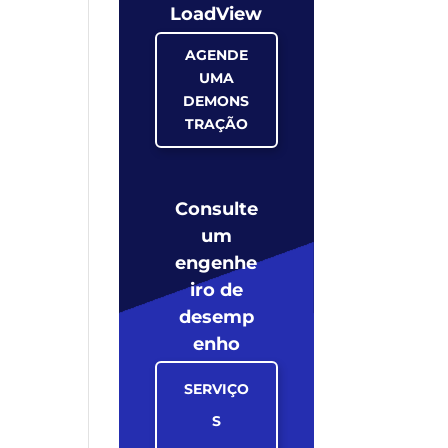
LoadView
AGENDE
UMA
DEMONS
TRAÇÃO
Consulte
um
engenhe
iro de
desemp
enho
SERVIÇO
S