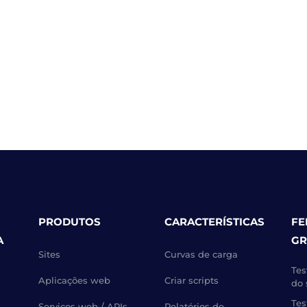
PRODUTOS
CARACTERÍSTICAS
FE
A
GR
Sites
Curvas de carga
Tes
Aplicações web
Criar scripts
do 
Tes
Serviços web / APIs
Relatórios de