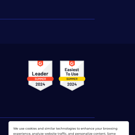
We use cookies and similar technologies to enhance your browsing
experience, analyze website traffic, and personalize content. Some