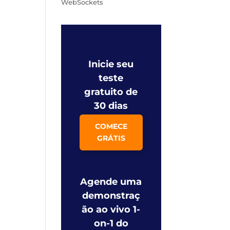
WebSockets
Inicie seu
teste
gratuito de
30 dias
COMECE
GRÁTIS
Agende uma
demonstraç
ão ao vivo 1-
on-1 do