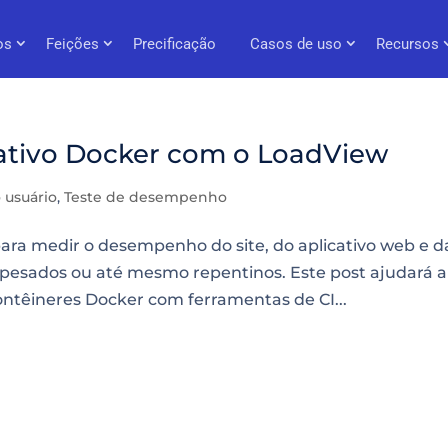
os
Feições
Precificação
Casos de uso
Recursos
cativo Docker com o LoadView
 usuário
,
Teste de desempenho
ara medir o desempenho do site, do aplicativo web e d
 pesados ou até mesmo repentinos. Este post ajudará a
ntêineres Docker com ferramentas de CI...