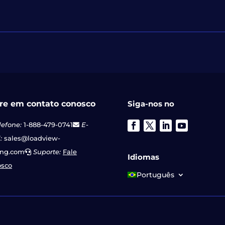
re em contato conosco
Siga-nos no
lefone:
1-888-479-0741
E-
:
sales@loadview-
ing.com
Suporte:
Fale
Idiomas
osco
Português