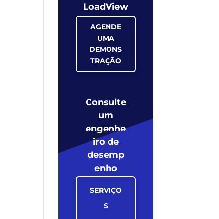
LoadView
AGENDE
UMA
DEMONS
TRAÇÃO
Consulte
um
engenhe
iro de
desemp
enho
SERVIÇO
S