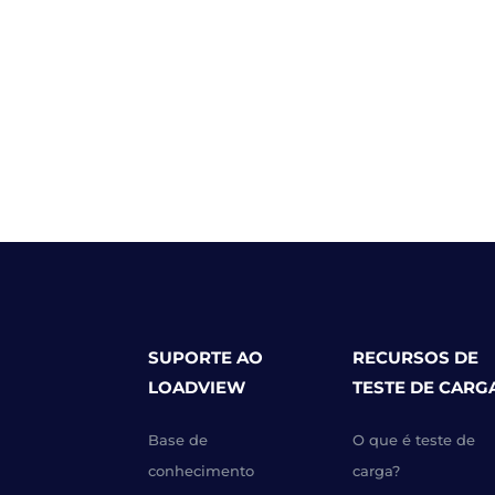
SUPORTE AO
RECURSOS DE
LOADVIEW
TESTE DE CARG
Base de
O que é teste de
conhecimento
carga?