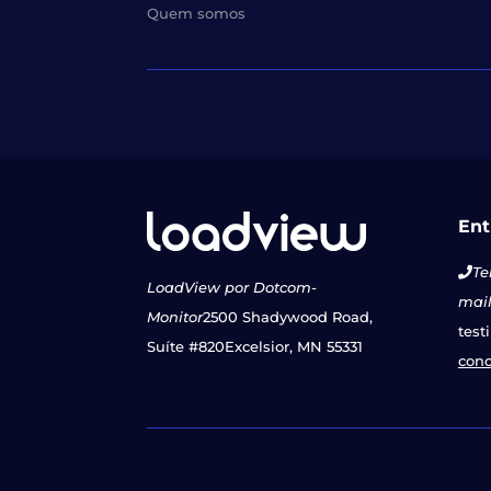
Quem somos
Ent
Te
LoadView por Dotcom-
mail
Monitor
2500 Shadywood Road,
test
Suíte #820
Excelsior, MN 55331
con