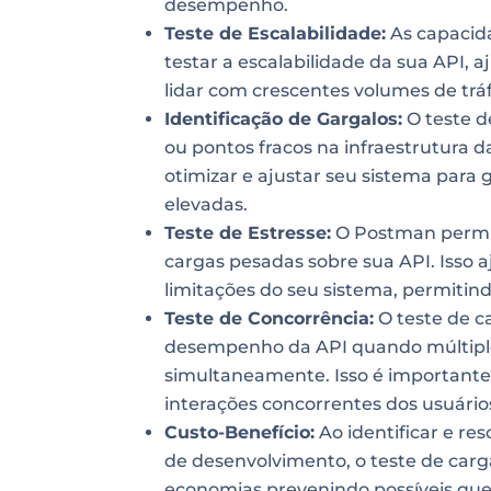
desempenho.
Teste de Escalabilidade:
As capacid
testar a escalabilidade da sua API,
lidar com crescentes volumes de trá
Identificação de Gargalos:
O teste de
ou pontos fracos na infraestrutura d
otimizar e ajustar seu sistema para 
elevadas.
Teste de Estresse:
O Postman permit
cargas pesadas sobre sua API. Isso 
limitações do seu sistema, permitin
Teste de Concorrência:
O teste de c
desempenho da API quando múltiplos
simultaneamente. Isso é importante
interações concorrentes dos usuário
Custo-Benefício:
Ao identificar e r
de desenvolvimento, o teste de car
economias prevenindo possíveis que