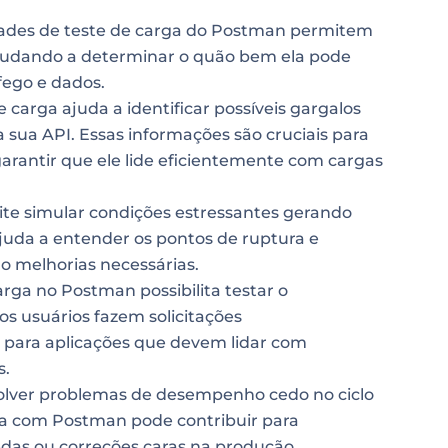
ades de teste de carga do Postman permitem
 ajudando a determinar o quão bem ela pode
fego e dados.
 carga ajuda a identificar possíveis gargalos
a sua API. Essas informações são cruciais para
garantir que ele lide eficientemente com cargas
e simular condições estressantes gerando
ajuda a entender os pontos de ruptura e
do melhorias necessárias.
arga no Postman possibilita testar o
 usuários fazem solicitações
 para aplicações que devem lidar com
s.
esolver problemas de desempenho cedo no ciclo
ga com Postman pode contribuir para
das ou correções caras na produção.