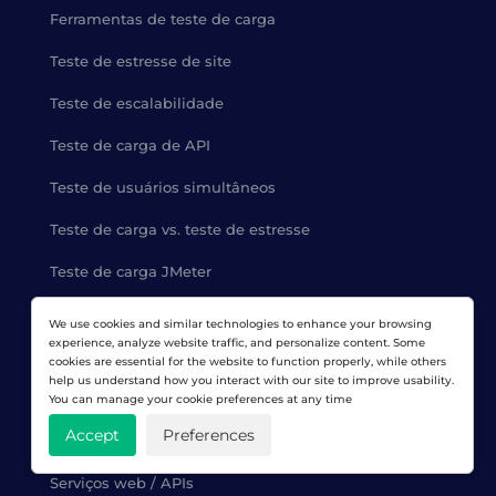
Ferramentas de teste de carga
Teste de estresse de site
Teste de escalabilidade
Teste de carga de API
Teste de usuários simultâneos
Teste de carga vs. teste de estresse
Teste de carga JMeter
We use cookies and similar technologies to enhance your browsing
PRODUTOS
experience, analyze website traffic, and personalize content. Some
cookies are essential for the website to function properly, while others
help us understand how you interact with our site to improve usability.
Sites
You can manage your cookie preferences at any time
Accept
Preferences
Aplicações web
Serviços web / APIs