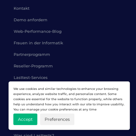
Kontakt
Demo anfordern
Web-Performance-Blog
Frauen in der Informatik
Partnerprogramm
Reseller-Programm
Lasttest-Services
Expertenzertifizierung
We use cookies and similar technologies to enhance your browsing
experience, analyze website traffic, and personalize content. Some
cookies are essential for the website to function properly, while others
Über uns
help us understand how you interact with our site to improve usability.
You can manage your cookie preferences at any time
Accept
Preferences
LADEN VON TESTRESSOURCEN
Was sind Lasttests?