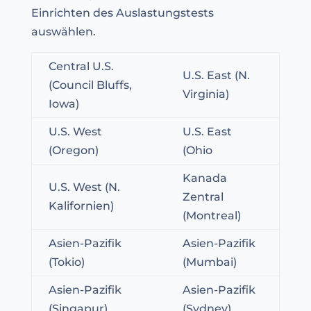
Einrichten des Auslastungstests
auswählen.
Central U.S.
U.S. East (N.
(Council Bluffs,
Virginia)
Iowa)
U.S. West
U.S. East
(Oregon)
(Ohio
Kanada
U.S. West (N.
Zentral
Kalifornien)
(Montreal)
Asien-Pazifik
Asien-Pazifik
(Tokio)
(Mumbai)
Asien-Pazifik
Asien-Pazifik
(Singapur)
(Sydney)