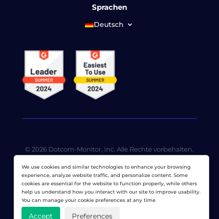
Sprachen
Deutsch
© 2026 Dotcom-Monitor, Inc. Alle Rechte vorbehalten.
LoadView ist eine hundertprozentige
We use cookies and similar technologies to enhance your browsing
Tochtergesellschaft von
Dotcom-Monitor, Inc
.
experience, analyze website traffic, and personalize content. Some
cookies are essential for the website to function properly, while others
Datenschutzerklärung
|
Nutzungsbedingungen
|
help us understand how you interact with our site to improve usability.
Lizenzierte Patente
|
Sitemap
You can manage your cookie preferences at any time
Accept
Preferences