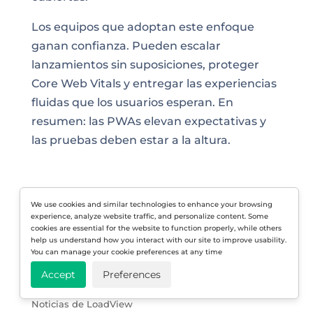
Los equipos que adoptan este enfoque
ganan confianza. Pueden escalar
lanzamientos sin suposiciones, proteger
Core Web Vitals y entregar las experiencias
fluidas que los usuarios esperan. En
resumen: las PWAs elevan expectativas y
las pruebas deben estar a la altura.
Inicio Blog
We use cookies and similar technologies to enhance your browsing
experience, analyze website traffic, and personalize content. Some
cookies are essential for the website to function properly, while others
help us understand how you interact with our site to improve usability.
Categorías del blog
You can manage your cookie preferences at any time
Accept
Preferences
Prueba de API
Noticias de LoadView