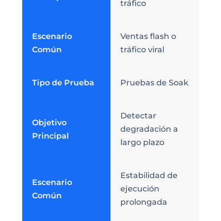
tráfico
Escenario
Ventas flash o
Común
tráfico viral
Tipo de Prueba
Pruebas de Soak
Detectar
Objetivo
degradación a
Principal
largo plazo
Estabilidad de
Escenario
ejecución
Común
prolongada