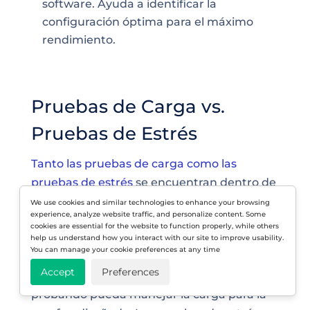
software. Ayuda a identificar la
configuración óptima para el máximo
rendimiento.
Pruebas de Carga vs.
Pruebas de Estrés
Tanto las pruebas de carga como las
pruebas de estrés
se encuentran dentro de
la categoría de pruebas de rendimiento.
We use cookies and similar technologies to enhance your browsing
experience, analyze website traffic, and personalize content. Some
Las pruebas de carga determinan cómo se
cookies are essential for the website to function properly, while others
comporta tu sitio web o aplicación durante
help us understand how you interact with our site to improve usability.
You can manage your cookie preferences at any time
condiciones normales y picos de carga.
Accept
Preferences
Garantizan que la función que estás
probando pueda manejar la carga para la