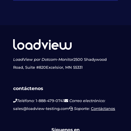
LoadView por Dotcom-Monitor
2500 Shadywood
Road, Suite #820
Excelsior, MN 55331
contáctenos
Teléfono:
1-888-479-0741
Correo electrónico:
sales@loadview-testing.com
Soporte:
Contáctanos
Síguenos en