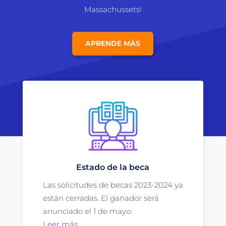
Massachussets!
APRENDE MÁS
Estado de la beca
Las solicitudes de becas 2023-2024 ya
están cerradas. El ganador será
anunciado el 1 de mayo.
Leer más