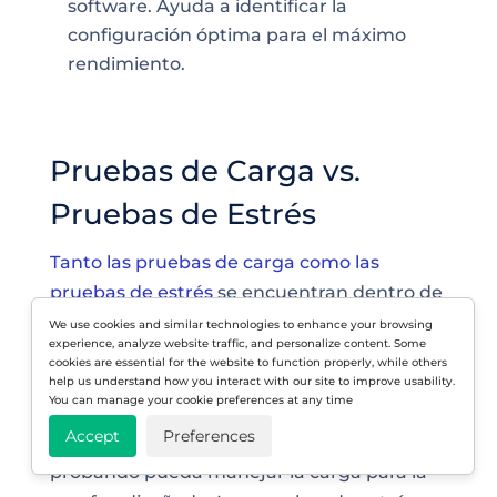
software. Ayuda a identificar la
configuración óptima para el máximo
rendimiento.
Pruebas de Carga vs.
Pruebas de Estrés
Tanto las pruebas de carga como las
pruebas de estrés
se encuentran dentro de
la categoría de pruebas de rendimiento.
We use cookies and similar technologies to enhance your browsing
experience, analyze website traffic, and personalize content. Some
Las pruebas de carga determinan cómo se
cookies are essential for the website to function properly, while others
comporta tu sitio web o aplicación durante
help us understand how you interact with our site to improve usability.
You can manage your cookie preferences at any time
condiciones normales y picos de carga.
Accept
Preferences
Garantizan que la función que estás
probando pueda manejar la carga para la