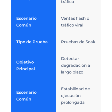
tráfico
Escenario
Ventas flash o
Común
tráfico viral
Tipo de Prueba
Pruebas de Soak
Detectar
Objetivo
degradación a
Principal
largo plazo
Estabilidad de
Escenario
ejecución
Común
prolongada