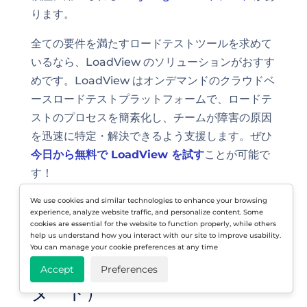
ります。
全ての要件を満たすロードテストツールを求めて
いるなら、LoadView のソリューションがおすす
めです。LoadView はオンデマンドのクラウドベ
ースロードテストプラットフォームで、ロードテ
ストのプロセスを簡素化し、チームが障害の原因
を迅速に特定・解決できるよう支援します。ぜひ
今日から無料で LoadView を試す
ことが可能で
す！
We use cookies and similar technologies to enhance your browsing
experience, analyze website traffic, and personalize content. Some
cookies are essential for the website to function properly, while others
2026年におけるチームのロー
help us understand how you interact with our site to improve usability.
You can manage your cookie preferences at any time
ドテスト実施法（クイックス
Accept
Preferences
タート）