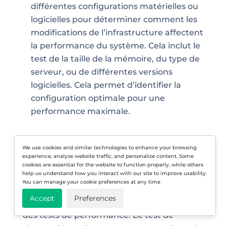
différentes configurations matérielles ou
logicielles pour déterminer comment les
modifications de l’infrastructure affectent
la performance du système. Cela inclut le
test de la taille de la mémoire, du type de
serveur, ou de différentes versions
logicielles. Cela permet d’identifier la
configuration optimale pour une
performance maximale.
We use cookies and similar technologies to enhance your browsing
Test de charge vs test de
experience, analyze website traffic, and personalize content. Some
cookies are essential for the website to function properly, while others
help us understand how you interact with our site to improve usability.
stress
You can manage your cookie preferences at any time
Accept
Preferences
Les tests de charge et de stress
font partie
des tests de performance. Le test de