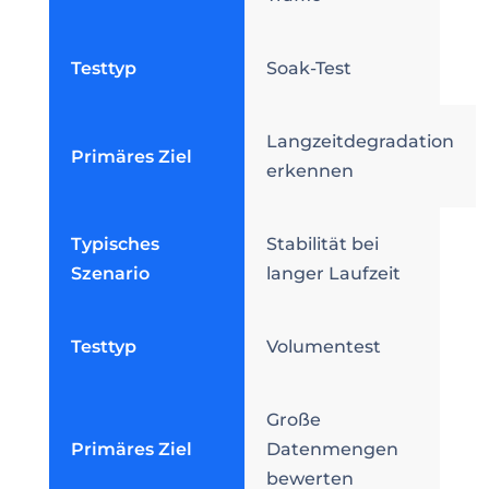
Testtyp
Soak-Test
Langzeitdegradation
Primäres Ziel
erkennen
Typisches
Stabilität bei
Szenario
langer Laufzeit
Testtyp
Volumentest
Große
Primäres Ziel
Datenmengen
bewerten