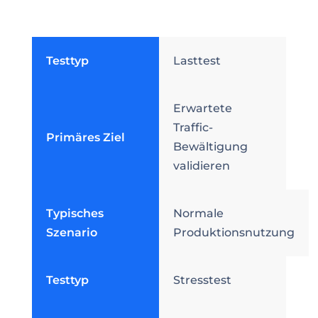
Testtyp
Lasttest
Erwartete
Traffic-
Primäres Ziel
Bewältigung
validieren
Typisches
Normale
Szenario
Produktionsnutzung
Testtyp
Stresstest