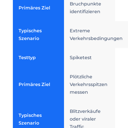
Bruchpunkte
Primäres Ziel
identifizieren
Typisches
Extreme
Szenario
Verkehrsbedingungen
Testtyp
Spiketest
Plötzliche
Primäres Ziel
Verkehrsspitzen
messen
Blitzverkäufe
Typisches
oder viraler
Szenario
Traffic