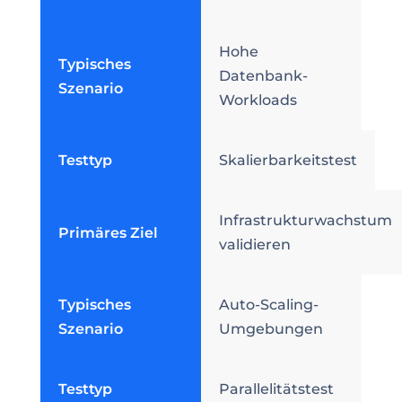
Hohe
Typisches
Datenbank-
Szenario
Workloads
Testtyp
Skalierbarkeitstest
Infrastrukturwachstum
Primäres Ziel
validieren
Typisches
Auto-Scaling-
Szenario
Umgebungen
Testtyp
Parallelitätstest