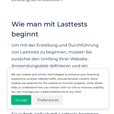
Wie man mit Lasttests
beginnt
Um mit der Erstellung und Durchführung
von Lasttests zu beginnen, müssen Sie
zunächst den Umfang Ihrer Website-
Anwendungsziele definieren und ein
Lasttest-Tool auswählen, das am besten zu
We use cookies and similar technologies to enhance your browsing
experience, analyze website traffic, and personalize content. Some
Ihnen passt. Früher wurden Lasttests meist
cookies are essential for the website to function properly, while others
gegen Ende eines Entwicklungsprojekts
help us understand how you interact with our site to improve usability.
You can manage your cookie preferences at any time
durchgeführt, und es erforderte viel
Können und Zeit, um zu wissen, wie man
Accept
Preferences
Lasttests durchführt. Mit
LoadView
können
Sie jedoch einfach mit Lasttests beginnen,