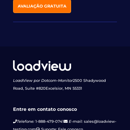
AVALIAÇÃO GRATUITA
LoadView por Dotcom-Monitor
2500 Shadywood
Road, Suíte #820
Excelsior, MN 55331
Entre em contato conosco
Telefone:
1-888-479-0741
E-mail:
sales@loadview-
testing.com
Suporte:
Fale conosco