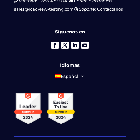
Teléfono:
1-888-479-0741
Correo electrónico:
sales@loadview-testing.com
Soporte:
Contáctanos
Síguenos en
Idiomas
Español