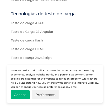
Tecnologias de teste de carga
Teste de carga AJAX
Teste de Carga JS Angular
Teste de carga flash
Teste de carga HTML5
Teste de carga JavaScript
Teste de carga JSON
We use cookies and similar technologies to enhance your browsing
Teste de aplicação de página única
experience, analyze website traffic, and personalize content. Some
cookies are essential for the website to function properly, while others
help us understand how you interact with our site to improve usability.
Teste de carga SOAP
You can manage your cookie preferences at any time
Teste de carga WebAPI REST
Accept
Preferences
Teste de carga de WebSockets