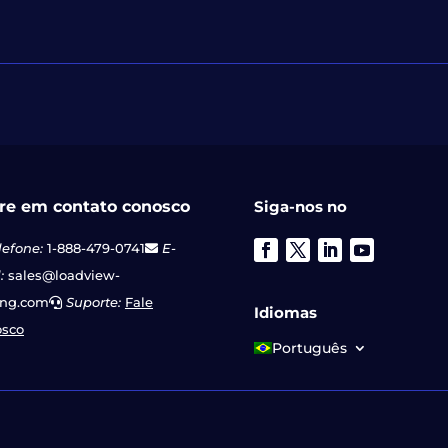
re em contato conosco
Siga-nos no
lefone:
1-888-479-0741
E-
:
sales@loadview-
ing.com
Suporte:
Fale
Idiomas
osco
Português