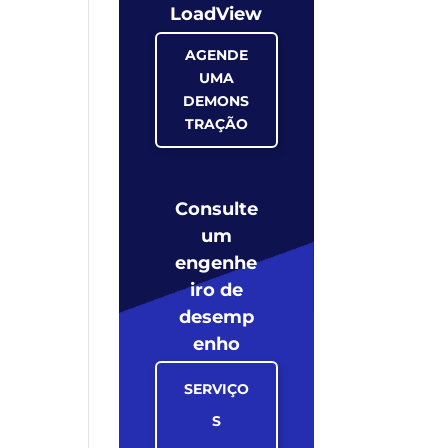
LoadView
AGENDE
UMA
DEMONS
TRAÇÃO
Consulte
um
engenhe
iro de
desemp
enho
SERVIÇO
S