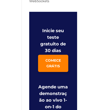
WebSockets
Inicie seu
teste
gratuito de
30 dias
COMECE
GRÁTIS
Agende uma
demonstraç
ão ao vivo 1-
on-1 do