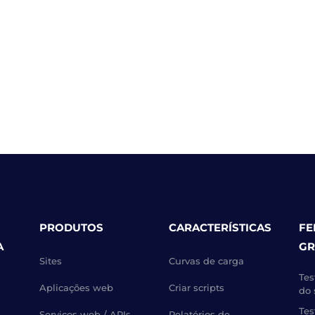
PRODUTOS
CARACTERÍSTICAS
FE
A
GR
Sites
Curvas de carga
Tes
Aplicações web
Criar scripts
do 
Tes
Serviços web / APIs
Relatórios de