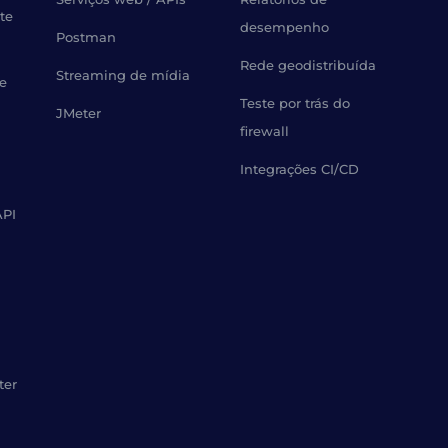
te
desempenho
Postman
Rede geodistribuída
Streaming de mídia
de
Teste por trás do
JMeter
firewall
Integrações CI/CD
API
ter