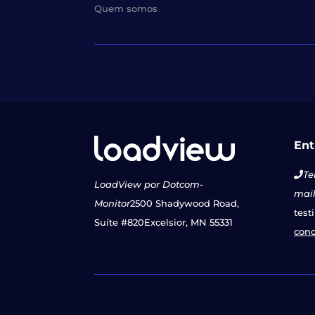
Quem somos
Ent
Te
LoadView por Dotcom-
mail
Monitor
2500 Shadywood Road,
test
Suíte #820
Excelsior, MN 55331
con