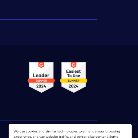
We use cookies and similar technologies to enhance your browsing
experience, analyze website traffic, and personalize content. Some