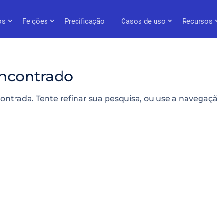
os
Feições
Precificação
Casos de uso
Recursos
ncontrado
contrada. Tente refinar sua pesquisa, ou use a navegaç