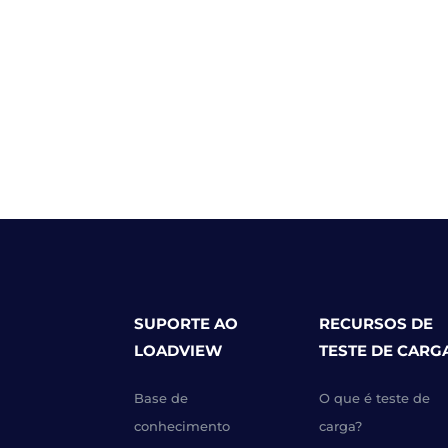
SUPORTE AO
RECURSOS DE
LOADVIEW
TESTE DE CARG
Base de
O que é teste de
conhecimento
carga?