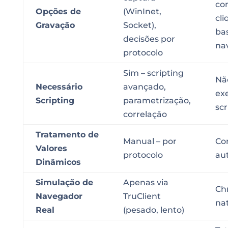
co
Opções de
(WinInet,
cli
Gravação
Socket),
ba
decisões por
na
protocolo
Sim – scripting
Não
Necessário
avançado,
ex
Scripting
parametrização,
scr
correlação
Tratamento de
Manual – por
Co
Valores
protocolo
au
Dinâmicos
Simulação de
Apenas via
Ch
Navegador
TruClient
na
Real
(pesado, lento)