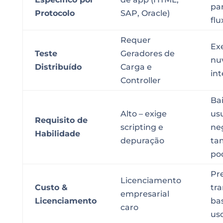
par
Protocolo
SAP, Oracle)
fl
Requer
Ex
Teste
Geradores de
nu
Distribuído
Carga e
in
Controller
Bai
Alto – exige
us
Requisito de
scripting e
ne
Habilidade
depuração
ta
po
Pr
Licenciamento
Custo &
tr
empresarial
Licenciamento
ba
caro
us