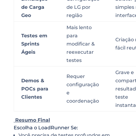
de Carga
de LG por
simples
Geo
região
interfac
Mais lento
Testes em
para
Criação 
Sprints
modificar &
fácil reu
Ágeis
reexecutar
testes
Grave e
Requer
Demos &
compart
configuração
POCs para
resulta
e
Clientes
teste
coordenação
instant
Resumo Final
Escolha o LoadRunner Se:
Você precisa de testes profundos em