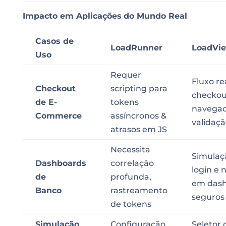
Impacto em Aplicações
do Mundo Real
Casos de
LoadRunner
LoadVi
Uso
Requer
Fluxo re
Checkout
scripting para
checko
de E-
tokens
navega
Commerce
assíncronos &
validaç
atrasos em JS
Necessita
Simulaçã
Dashboards
correlação
login e
de
profunda,
em das
Banco
rastreamento
seguros
de tokens
Simulação
Configuração
Seletor 