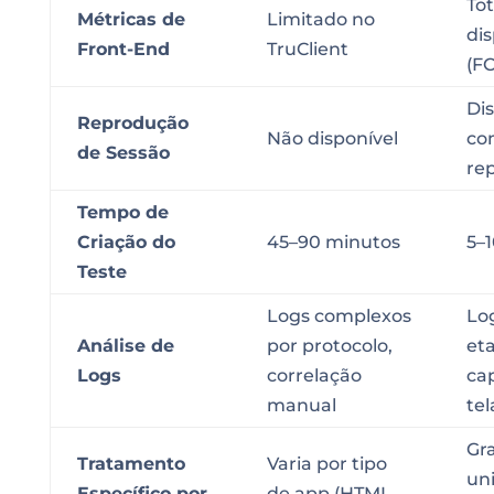
To
Métricas de
Limitado no
dis
Front-End
TruClient
(FC
Di
Reprodução
Não disponível
co
de Sessão
re
Tempo de
Criação do
45–90 minutos
5–
Teste
Logs complexos
Lo
Análise de
por protocolo,
eta
Logs
correlação
ca
manual
tel
Gr
Tratamento
Varia por tipo
un
Específico por
de app (HTML,