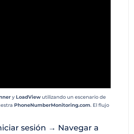
nner
y
LoadView
utilizando un escenario de
uestra
PhoneNumberMonitoring.com
. El flujo
Iniciar sesión → Navegar a