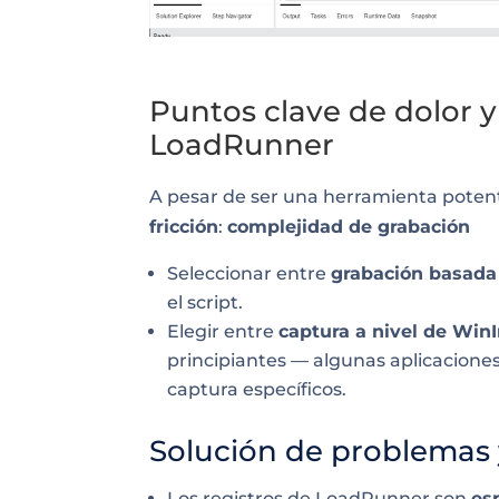
Puntos clave de dolor y
LoadRunner
A pesar de ser una herramienta pote
fricción
:
complejidad de grabación
Seleccionar entre
grabación basada
el script.
Elegir entre
captura a nivel de WinI
principiantes — algunas aplicacion
captura específicos.
Solución de problemas 
Los registros de LoadRunner son
es