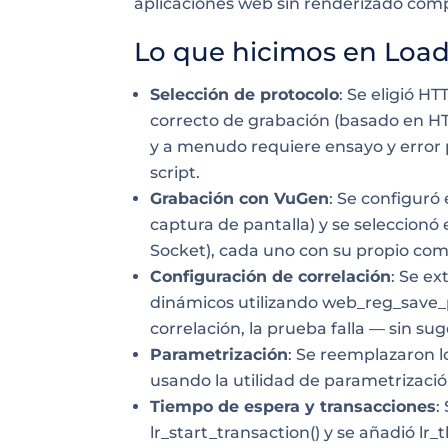
aplicaciones web sin renderizado com
Lo que hicimos en Loa
Selección de protocolo
: Se eligió H
correcto de grabación (basado en HT
y a menudo requiere ensayo y error p
script.
Grabación con VuGen
: Se configuró
captura de pantalla) y se seleccionó 
Socket), cada uno con su propio co
Configuración de correlación
: Se e
dinámicos utilizando web_reg_save_p
correlación, la prueba falla — sin sug
Parametrización
: Se reemplazaron l
usando la utilidad de parametrizac
Tiempo de espera y transacciones
:
lr_start_transaction() y se añadió lr_