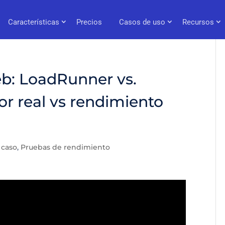
Características
Precios
Casos de uso
Recursos
b: LoadRunner vs.
r real vs rendimiento
 caso
,
Pruebas de rendimiento