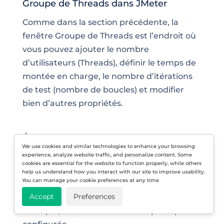
Groupe de Threads dans JMeter
Comme dans la section précédente, la
fenêtre Groupe de Threads est l’endroit où
vous pouvez ajouter le nombre
d’utilisateurs (Threads), définir le temps de
montée en charge, le nombre d’itérations
de test (nombre de boucles) et modifier
bien d’autres propriétés.
Étape 3 : Configurer le Sampler
We use cookies and similar technologies to enhance your browsing
experience, analyze website traffic, and personalize content. Some
Ensuite, nous devons ajouter le Sampler.
cookies are essential for the website to function properly, while others
Vous pouvez choisir parmi certains
help us understand how you interact with our site to improve usability.
You can manage your cookie preferences at any time
Samplers pré-configurés dans JMeter ou
Accept
Preferences
sélectionner l’un des vôtres. Pour cet
exemple, nous utiliserons une option pré-