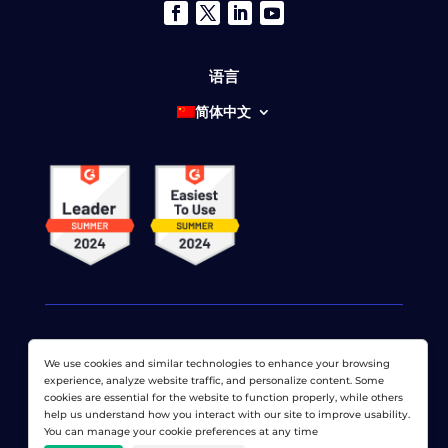
语言
简体中文
We use cookies and similar technologies to enhance your browsing
© 2026 网络显示器公司 版权所有。 LoadView 是
Dotcom-
experience, analyze website traffic, and personalize content. Some
Monitor公司
cookies are essential for the website to function properly, while others
help us understand how you interact with our site to improve usability.
隐私政策
|
服务条款
|
许可专利
|
网站地图
You can manage your cookie preferences at any time