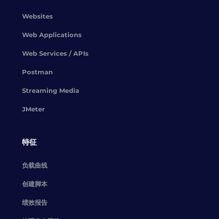
Websites
Web Applications
Web Services / APIs
Postman
Streaming Media
JMeter
特征
负载曲线
创建脚本
绩效报告