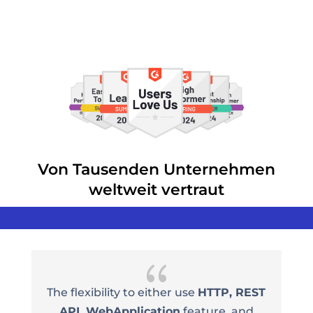
Von Tausenden Unternehmen
weltweit vertraut
{
 REST
I love the
step recorder
that allows me
and
to just
click through a test
rather than