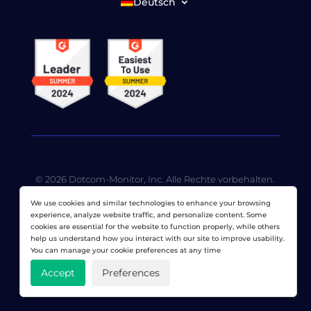
Deutsch
© 2026 Dotcom-Monitor, Inc. Alle Rechte vorbehalten.
LoadView ist eine hundertprozentige
We use cookies and similar technologies to enhance your browsing
Tochtergesellschaft von
Dotcom-Monitor, Inc
.
experience, analyze website traffic, and personalize content. Some
cookies are essential for the website to function properly, while others
Datenschutzerklärung
|
Nutzungsbedingungen
|
help us understand how you interact with our site to improve usability.
Lizenzierte Patente
|
Sitemap
You can manage your cookie preferences at any time
Accept
Preferences