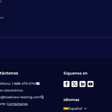
s.
con
táctenos
Síguenos en
léfono:
1-888-479-0741
eo electrónico:
s@loadview-testing.com
Idiomas
rte:
Contáctanos
Español