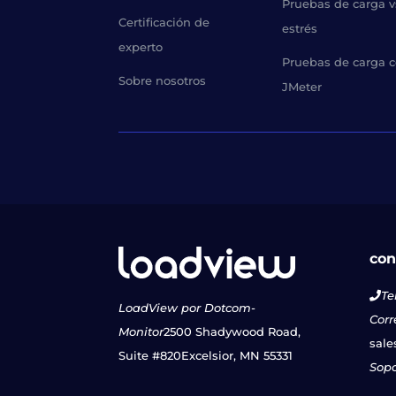
Pruebas de carga v
Certificación de
estrés
experto
Pruebas de carga 
Sobre nosotros
JMeter
con
Te
LoadView por Dotcom-
Corr
Monitor
2500 Shadywood Road,
sale
Suite #820
Excelsior, MN 55331
Sopo