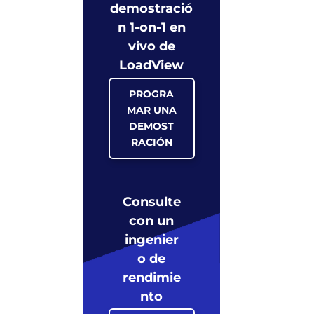
demostració
n 1-on-1 en
vivo de
LoadView
PROGRA
MAR UNA
DEMOST
RACIÓN
Consulte
con un
ingenier
o de
rendimie
nto