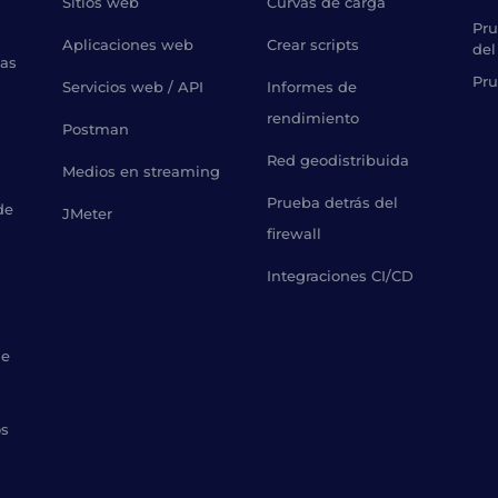
Sitios web
Curvas de carga
Pru
Aplicaciones web
Crear scripts
del
bas
Pru
Servicios web / API
Informes de
rendimiento
Postman
Red geodistribuida
Medios en streaming
Prueba detrás del
de
JMeter
firewall
Integraciones CI/CD
de
os