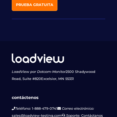
PRUEBA GRATUITA
LoadView por Dotcom-Monitor
2500 Shadywood
Road, Suite #820
Excelsior, MN 55331
contáctenos
Teléfono:
1-888-479-0741
Correo electrónico:
sales@loadview-testing.com
Soporte:
Contáctanos