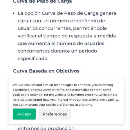
Curva de Paso de Carga
La opción Curva de Paso de Carga genera
carga con un número predefinido de
usuarios concurrentes, permitiéndole
verificar el tiempo de respuesta a medida
que aumenta el número de usuarios
concurrentes durante un periodo
especificado.
Curva Basada en Objetivos
La Curva Basada en Objetivos le permite
We use cookies and similar technologies to enhance your browsing
experience, analyze website traffic, and personalize content. Some
ajustar automáticamente los usuarios
cookies are essential for the website to function properly, while others
para alcanzar la tasa requerida de
help us understand how you interact with our site to improve usability.
You can manage your cookie preferences at any time
transacciones. Este tipo de prueba se
utiliza normalmente para validar
Accept
Preferences
Acuerdos de Nivel de Servicio (SLAs) en
entornos de producción.