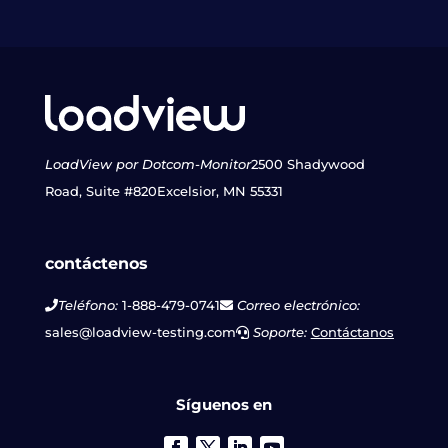
LoadView por Dotcom-Monitor
2500 Shadywood
Road, Suite #820
Excelsior, MN 55331
contáctenos
Teléfono:
1-888-479-0741
Correo electrónico:
sales@loadview-testing.com
Soporte:
Contáctanos
Síguenos en