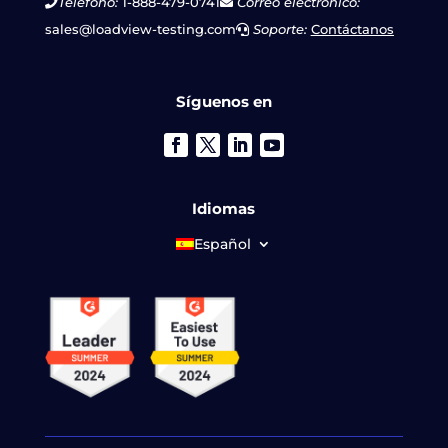
Teléfono:
1-888-479-0741
Correo electrónico:
sales@loadview-testing.com
Soporte:
Contáctanos
Síguenos en
Idiomas
Español