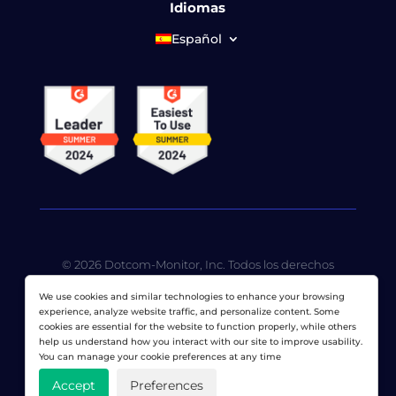
Idiomas
Español
© 2026 Dotcom-Monitor, Inc. Todos los derechos
reservados. LoadView es una subsidiaria de propiedad
We use cookies and similar technologies to enhance your browsing
total de
Dotcom-Monitor, Inc
.
experience, analyze website traffic, and personalize content. Some
cookies are essential for the website to function properly, while others
Política de privacidad
|
Términos de servicio
|
Patentes
help us understand how you interact with our site to improve usability.
con licencia
|
Mapa del sitio
You can manage your cookie preferences at any time
Accept
Preferences