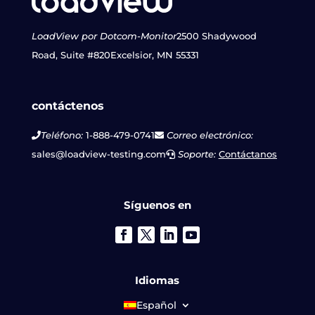
LoadView por Dotcom-Monitor
2500 Shadywood
Road, Suite #820
Excelsior, MN 55331
contáctenos
Teléfono:
1-888-479-0741
Correo electrónico:
sales@loadview-testing.com
Soporte:
Contáctanos
Síguenos en
Idiomas
Español