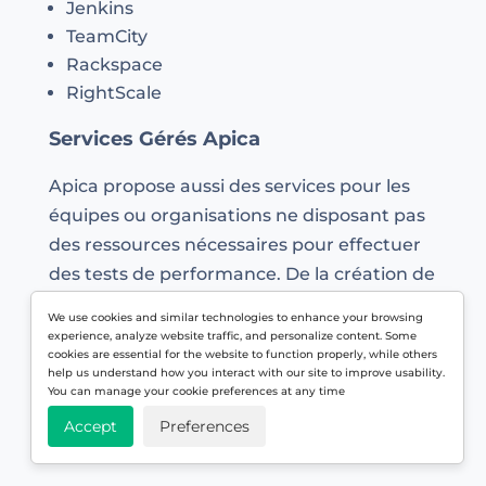
Jenkins
TeamCity
Rackspace
RightScale
Services Gérés Apica
Apica propose aussi des services pour les
équipes ou organisations ne disposant pas
des ressources nécessaires pour effectuer
des tests de performance. De la création de
scripts à la génération de rapports et à
We use cookies and similar technologies to enhance your browsing
l’interprétation des données, ils prennent
experience, analyze website traffic, and personalize content. Some
cookies are essential for the website to function properly, while others
en charge tout le processus pour vous.
help us understand how you interact with our site to improve usability.
You can manage your cookie preferences at any time
Accept
Preferences