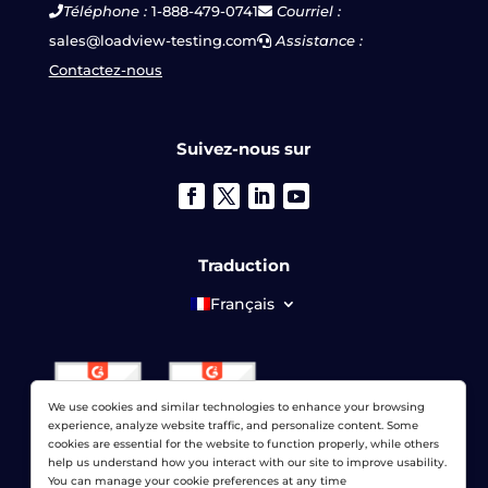
Téléphone :
1-888-479-0741
Courriel :
sales@loadview-testing.com
Assistance :
Contactez-nous
Suivez-nous sur
Traduction
Français
We use cookies and similar technologies to enhance your browsing
experience, analyze website traffic, and personalize content. Some
cookies are essential for the website to function properly, while others
help us understand how you interact with our site to improve usability.
You can manage your cookie preferences at any time