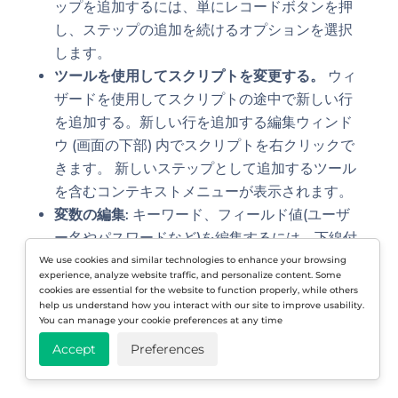
ップを追加するには、単にレコードボタンを押
し、ステップの追加を続けるオプションを選択
します。
ツールを使用してスクリプトを変更する。
ウィ
ザードを使用してスクリプトの途中で新しい行
を追加する。新しい行を追加する編集ウィンド
ウ (画面の下部) 内でスクリプトを右クリックで
きます。 新しいステップとして追加するツール
を含むコンテキストメニューが表示されます。
変数の編集
: キーワード、フィールド値(ユーザ
ー名やパスワードなど)を編集するには、下線付
きのフィールドラベルを左クリックして値を編
We use cookies and similar technologies to enhance your browsing
experience, analyze website traffic, and personalize content. Some
集します。
cookies are essential for the website to function properly, while others
コンテキスト パラメーター。
スクリプト メソ
help us understand how you interact with our site to improve usability.
You can manage your cookie preferences at any time
ッドのパラメータをコンテキストに変換できま
Accept
Preferences
す。