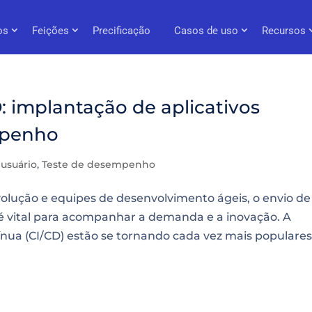
os
Feições
Precificação
Casos de uso
Recursos
: implantação de aplicativos
mpenho
 usuário
,
Teste de desempenho
olução e equipes de desenvolvimento ágeis, o envio de
 é vital para acompanhar a demanda e a inovação. A
nua (CI/CD) estão se tornando cada vez mais populares.