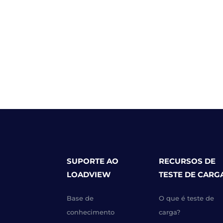
SUPORTE AO
RECURSOS DE
LOADVIEW
TESTE DE CARG
Base de
O que é teste de
conhecimento
carga?