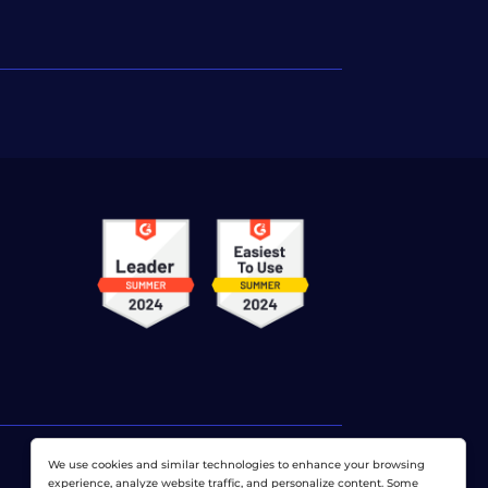
We use cookies and similar technologies to enhance your browsing
experience, analyze website traffic, and personalize content. Some