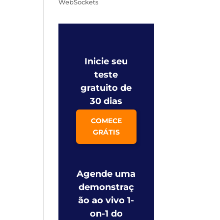
WebSockets
Inicie seu
teste
gratuito de
30 dias
COMECE
GRÁTIS
Agende uma
demonstraç
ão ao vivo 1-
on-1 do