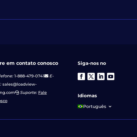
re em contato conosco
Siga-nos no
lefone:
1-888-479-0741
E-
:
sales@loadview-
ing.com
Suporte:
Fale
Idiomas
osco
Português