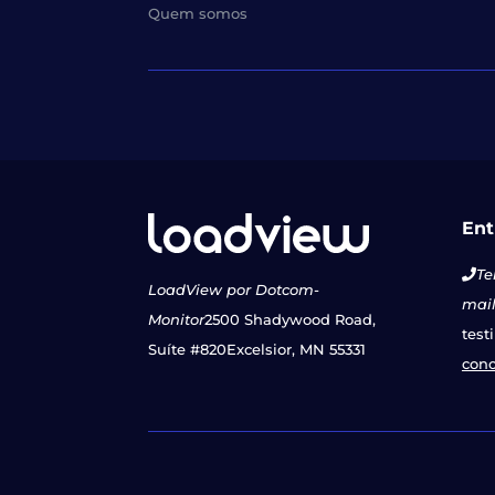
Quem somos
Ent
Te
LoadView por Dotcom-
mail
Monitor
2500 Shadywood Road,
test
Suíte #820
Excelsior, MN 55331
con