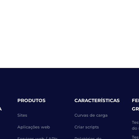
PRODUTOS
CARACTERÍSTICAS
FE
A
GR
Sites
Curvas de carga
Tes
Aplicações web
Criar scripts
do 
Tes
Serviços web / APIs
Relatórios de