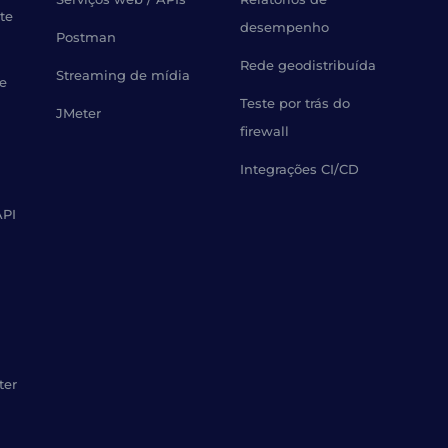
te
desempenho
Postman
Rede geodistribuída
Streaming de mídia
de
Teste por trás do
JMeter
firewall
Integrações CI/CD
API
ter