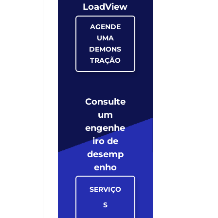
LoadView
AGENDE
UMA
DEMONS
TRAÇÃO
Consulte
um
engenhe
iro de
desemp
enho
SERVIÇO
S