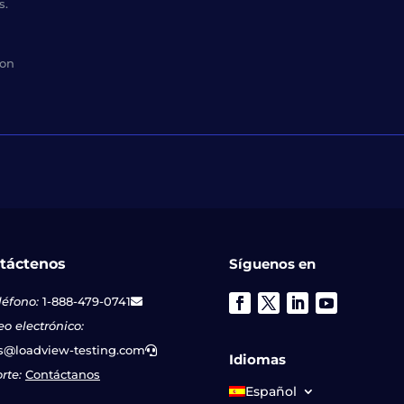
s.
con
táctenos
Síguenos en
léfono:
1-888-479-0741
eo electrónico:
s@loadview-testing.com
Idiomas
rte:
Contáctanos
Español