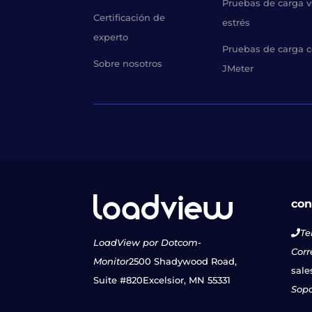
Pruebas de carga v
Certificación de
estrés
experto
Pruebas de carga 
Sobre nosotros
JMeter
con
Te
LoadView por Dotcom-
Corr
Monitor
2500 Shadywood Road,
sale
Suite #820
Excelsior, MN 55331
Sopo