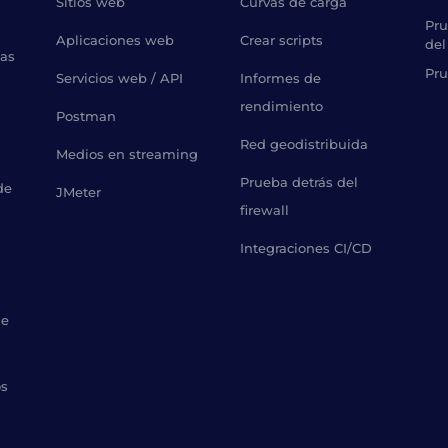
Sitios web
Curvas de carga
Pru
Aplicaciones web
Crear scripts
del
bas
Pru
Servicios web / API
Informes de
rendimiento
Postman
Red geodistribuida
Medios en streaming
Prueba detrás del
de
JMeter
firewall
Integraciones CI/CD
de
os